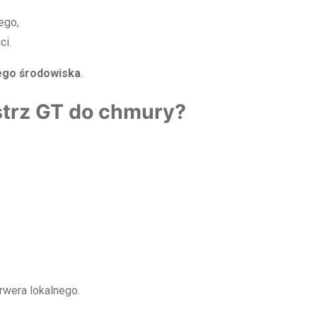
ego,
ci.
ego środowiska
.
strz GT do chmury?
rwera lokalnego.