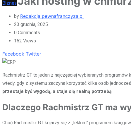
Jaki hosting w chmur
Biznes
Redakcja pewnafranczyza.pl
by
23 grudnia, 2025
0
Comments
152
Views
Facebook
Twitter
Rachmistrz GT to jeden z najczęściej wybieranych programów 
wtedy, gdy z systemu zaczyna korzystać kilka osób jednocześ
przestaje być wygodą, a staje się realną potrzebą
.
Dlaczego Rachmistrz GT ma w
Choć Rachmistrz GT kojarzy się z „lekkim” programem księgowy