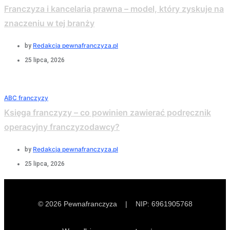
Franczyza i kancelaria prawna – model, który zyskuje na
znaczeniu w tej branży
Redakcja pewnafranczyza.pl
by
25 lipca, 2026
ABC franczyzy
Księga franczyzy – co powinien zawierać podręcznik
operacyjny franczyzodawcy?
Redakcja pewnafranczyza.pl
by
25 lipca, 2026
© 2026 Pewnafranczyza | NIP: 6961905768