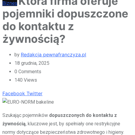
Która firma oferuje
Biznes
pojemniki dopuszczone
do kontaktu z
żywnością?
Redakcja pewnafranczyza.pl
by
18 grudnia, 2025
0
Comments
140
Views
Facebook
Twitter
Szukając pojemników
dopuszczonych do kontaktu z
żywnością
, kluczowe jest, by spełniały one restrykcyjne
normy dotyczące bezpieczeństwa zdrowotnego i higieny.