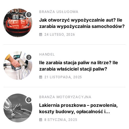
BRANŻA USŁUGOWA
Jak otworzyć wypożyczalnie aut? Ile
zarabia wypożyczalnia samochodów?
24 LUTEGO, 2026
HANDEL
Ile zarabia stacja paliw na litrze? Ile
zarabia właściciel stacji paliw?
21 LISTOPADA, 2025
BRANŻA MOTORYZACYJNA
Lakiernia proszkowa – pozwolenia,
koszty budowy, opłacalność i
regulacje prawne
8 STYCZNIA, 2025