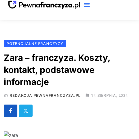
Katalog Franczyz
ABC Franczyzy
POTENCJALNE FRANCZYZY
Zara – franczyza. Koszty,
kontakt, podstawowe
informacje
REDAKCJA PEWNAFRANCZYZA.PL
BY
14 SIERPNIA, 2024