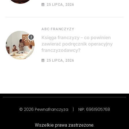
25 LIPCA, 2026
ABC FRANCZYZY
Księga franczyzy – co powinien
zawierać podręcznik operacyjny
franczyzodawcy?
25 LIPCA, 2026
© 2026 Pewnafranczyza | NIP: 6961905768
Wszelkie prawa zastrzeżone.