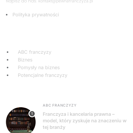
Napisz do nas:
kontakt@pewnafranczyza.pl
Polityka prywatności
Najpopularniejsze kategorie
ABC franczyzy
Biznes
Pomysły na biznes
Potencjalne franczyzy
Ostatnie wpisy
ABC FRANCZYZY
Franczyza i kancelaria prawna –
model, który zyskuje na znaczeniu w
tej branży